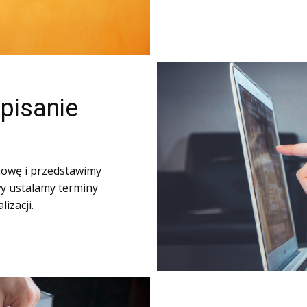
dpisanie
mowę i przedstawimy
owy ustalamy terminy
izacji.